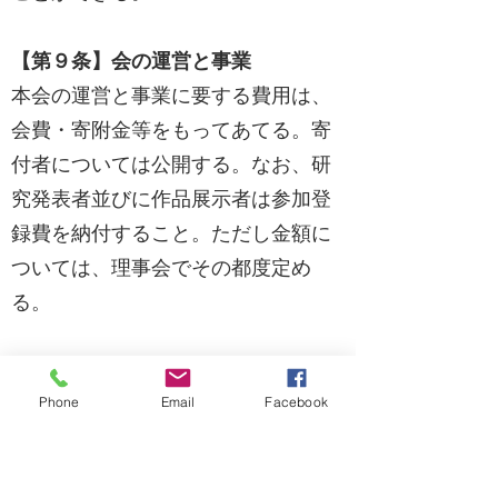
【第９条】会の運営と事業
本会の運営と事業に要する費用は、
会費・寄附金等をもってあてる。寄
付者については公開する。なお、研
究発表者並びに作品展示者は参加登
録費を納付すること。ただし金額に
ついては、理事会でその都度定め
る。
【第10条】会員資格
会員は下記の会費を納入する。
Phone
Email
Facebook
正会員 年額 1万円
学生会員 年額 １千円