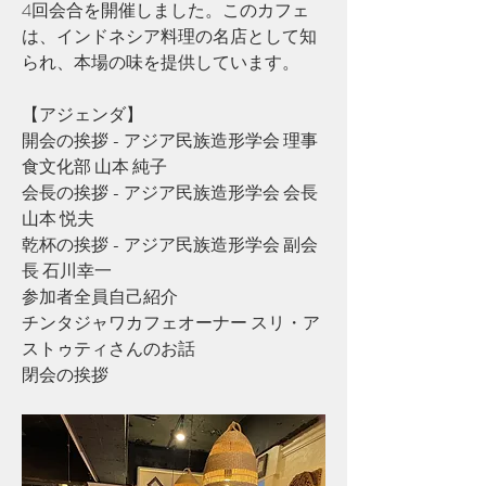
4回会合を開催しました。このカフェ
は、インドネシア料理の名店として知
られ、本場の味を提供しています。
【アジェンダ】
開会の挨拶 - アジア民族造形学会 理事 
食文化部 山本 純子
会長の挨拶 - アジア民族造形学会 会長 
山本 悦夫
乾杯の挨拶 - アジア民族造形学会 副会
長 石川幸一
参加者全員自己紹介
チンタジャワカフェオーナー スリ・ア
ストゥティさんのお話
閉会の挨拶