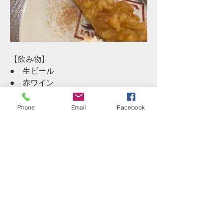
【飲み物】
●　生ビール
●　赤ワイン
●　ジャワティー
●　ジャワコーヒー
Phone
Email
Facebook