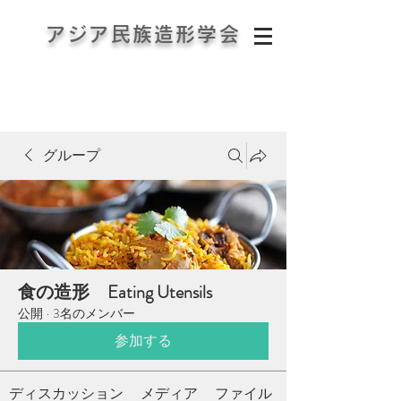
アジア民族造形学会
Asia Ethno-Forms Association
グループ
食の造形 Eating Utensils
公開
·
3名のメンバー
参加する
ディスカッション
メディア
ファイル