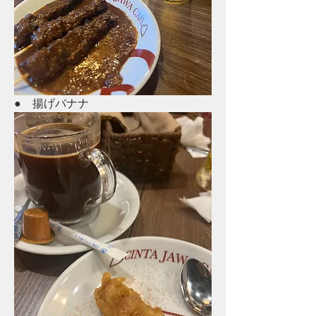
●　揚げバナナ