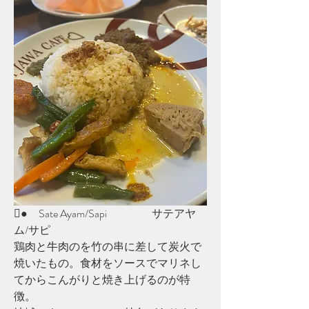
●　Sate Ayam/Sapi		サテアヤ
ム/サピ
鶏肉と牛肉のを竹の串に差して炭火で
焼いたもの。食材をソースでマリネし
てからこんがりと焼き上げるのが特
徴。	