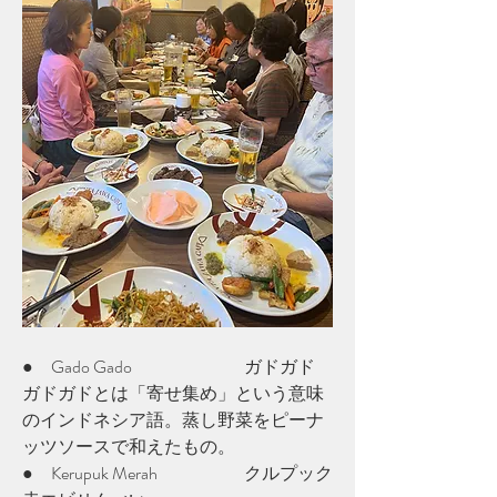
●　Gado Gado			ガドガド
ガドガドとは「寄せ集め」という意味
のインドネシア語。蒸し野菜をピーナ
ッツソースで和えたもの。
●　Kerupuk Merah		クルプック		