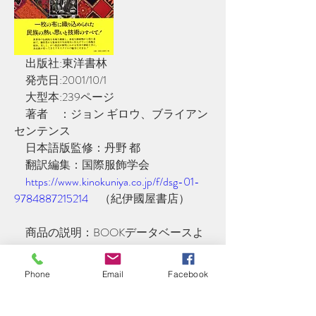
　出版社:東洋書林
　発売日:2001/10/1
　大型本:239ページ
　著者　：ジョン ギロウ、ブライアン 
センテンス
　日本語版監修：丹野 都
　翻訳編集：国際服飾学会
https://www.kinokuniya.co.jp/f/dsg-01-
9784887215214
　（紀伊國屋書店）
　商品の説明：BOOKデータベースよ
り／amazon）
　一枚の布に織り込められた民族の熱
Phone
Email
Facebook
い思いと技術のすべて!世界中の伝統的
な布地を網羅し、身近な動植物から得