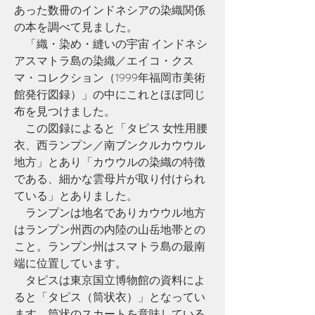
あった数冊のインドネシアの染織関係
の本を調べて見ました。
　「織・染め・縫いの宇宙 インドネシ
アスマトラ島の染織／エイコ・クス
マ・コレクション（1999年福岡市美術
館発行図録）」の中にこれとほぼ同じ
布を見つけました。
　この図録によると「タピス 女性用腰
衣、西ランプン／南ブンクルカウウル
地方」とあり「カウウルの染織の特徴
である、細かな雲母片が取り付けられ
ている」とありました。
　ランプンは地名でありカウウル地方
はランプン州西の内陸の山岳地帯との
こと。ランプン州はスマトラ島の最南
端に位置しています。
　タピスは東京国立博物館の資料によ
ると「タピス（筒状衣）」となってい
ます。筒状のスカートを意味している