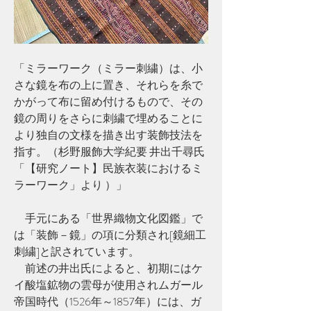
「ミラーワーク（ミラー刺繍）は、小
さな鏡を布の上に置き、それらを糸で
かがって布に留め付けるもので、その
鏡の周りをさらに刺繍で埋めることに
より独自の文様を描き出す装飾技法を
指す。（杉野服飾大学紀要 井出千尋氏
「【研究ノート】民族衣装におけるミ
ラーワーク」より ）」
　手元にある「世界織物文化図鑑」で
は「装飾－鏡」の項に分類され[鏡細工
刺繍]と訳されています。
　前述の井出氏によると、初期にはケ
イ酸塩鉱物の雲母が使用されムガール
帝国時代（1526年～1857年）には、ガ